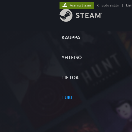
Asenna Steam
Kirjaudu sisään
|
kiel
KAUPPA
YHTEISÖ
TIETOA
TUKI