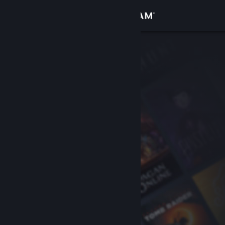
Kirjaudu sisään
Kauppa
Yhteisö
Tietoa
Tuki
Vaihda kieli
Hanki Steam-mobiilisovellus
Näytä työpöytäsivusto