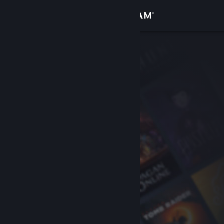
Kirjaudu sisään
Kauppa
Yhteisö
Tietoa
Tuki
Vaihda kieli
Hanki Steam-mobiilisovellus
Näytä työpöytäsivusto