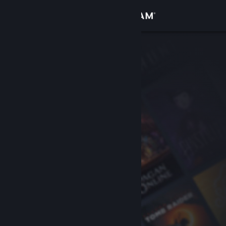
Kirjaudu sisään
Kauppa
Yhteisö
Tietoa
Tuki
Vaihda kieli
Hanki Steam-mobiilisovellus
Näytä työpöytäsivusto