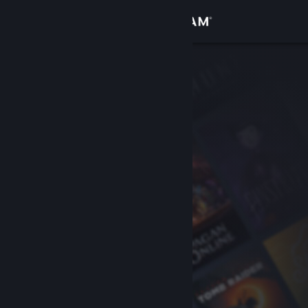
Kirjaudu sisään
Kauppa
Yhteisö
Tietoa
Tuki
Vaihda kieli
Hanki Steam-mobiilisovellus
Näytä työpöytäsivusto