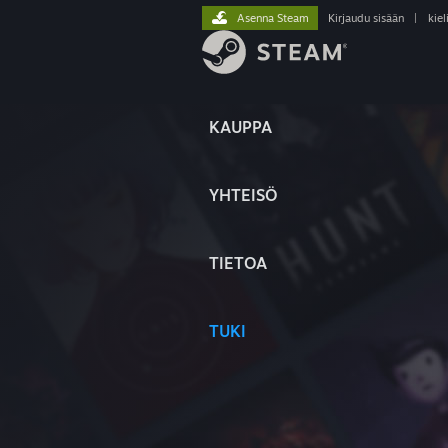
Asenna Steam
Kirjaudu sisään
|
kiel
KAUPPA
YHTEISÖ
TIETOA
TUKI