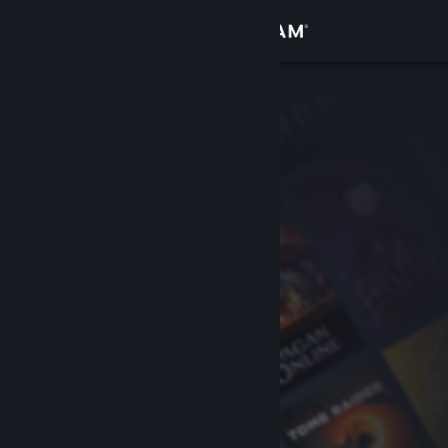
Kirjaudu sisään
Kauppa
Yhteisö
Tietoa
Tuki
Vaihda kieli
Hanki Steam-mobiilisovellus
Näytä työpöytäsivusto