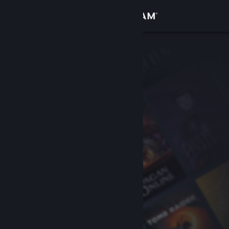
Kirjaudu sisään
Kauppa
Yhteisö
Tietoa
Tuki
Vaihda kieli
Hanki Steam-mobiilisovellus
Näytä työpöytäsivusto