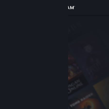
Kirjaudu sisään
Kauppa
Yhteisö
Tietoa
Tuki
Vaihda kieli
Hanki Steam-mobiilisovellus
Näytä työpöytäsivusto