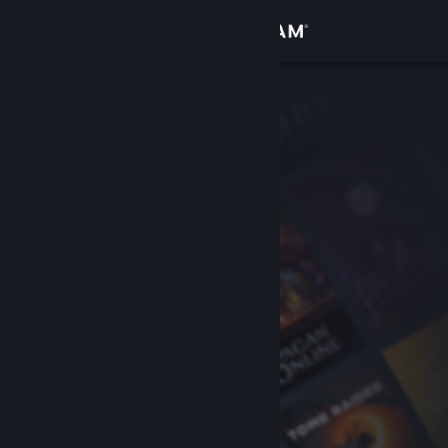
Kirjaudu sisään
Kauppa
Yhteisö
Tietoa
Tuki
Vaihda kieli
Hanki Steam-mobiilisovellus
Näytä työpöytäsivusto