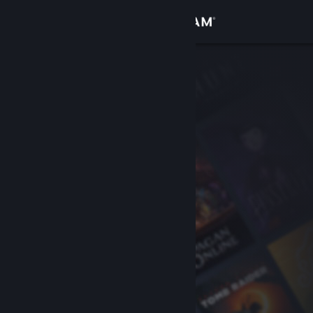
Kirjaudu sisään
Kauppa
Yhteisö
Tietoa
Tuki
Vaihda kieli
Hanki Steam-mobiilisovellus
Näytä työpöytäsivusto