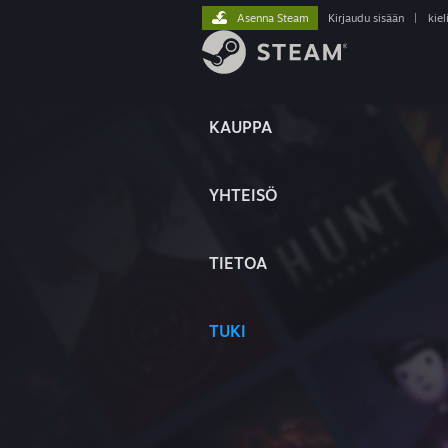
Asenna Steam
Kirjaudu sisään
|
kiel
KAUPPA
YHTEISÖ
TIETOA
TUKI