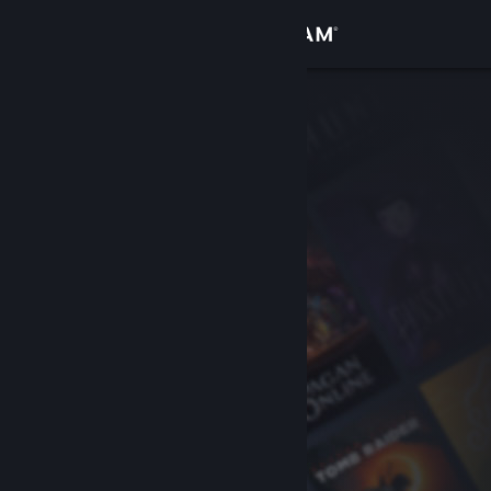
Kirjaudu sisään
Kauppa
Yhteisö
Tietoa
Tuki
Vaihda kieli
Hanki Steam-mobiilisovellus
Näytä työpöytäsivusto