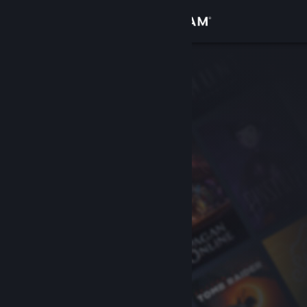
Kirjaudu sisään
Kauppa
Yhteisö
Tietoa
Tuki
Vaihda kieli
Hanki Steam-mobiilisovellus
Näytä työpöytäsivusto