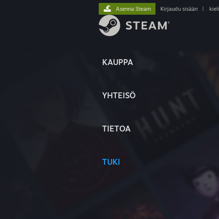
Asenna Steam
Kirjaudu sisään
|
kiel
KAUPPA
YHTEISÖ
TIETOA
TUKI