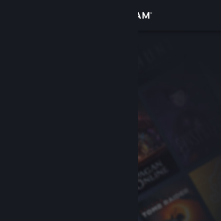
Kirjaudu sisään
Kauppa
Yhteisö
Tietoa
Tuki
Vaihda kieli
Hanki Steam-mobiilisovellus
Näytä työpöytäsivusto