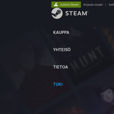
Asenna Steam
Kirjaudu sisään
|
kiel
KAUPPA
YHTEISÖ
TIETOA
TUKI