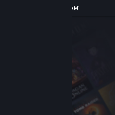
Kirjaudu sisään
Kauppa
Yhteisö
Tietoa
Tuki
Vaihda kieli
Hanki Steam-mobiilisovellus
Näytä työpöytäsivusto