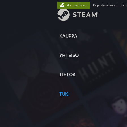
Asenna Steam
Kirjaudu sisään
|
kiel
KAUPPA
YHTEISÖ
TIETOA
TUKI