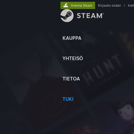
Asenna Steam
Kirjaudu sisään
|
kiel
KAUPPA
YHTEISÖ
TIETOA
TUKI