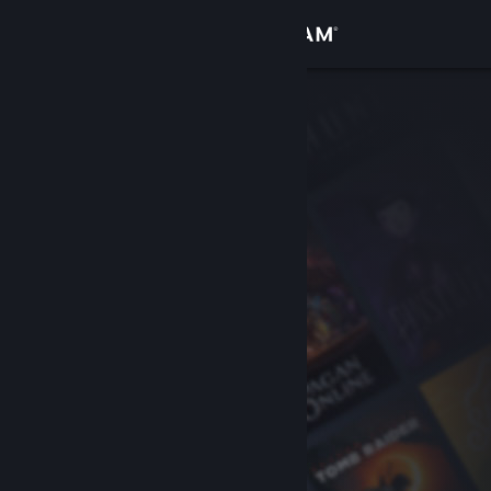
Kirjaudu sisään
Kauppa
Yhteisö
Tietoa
Tuki
Vaihda kieli
Hanki Steam-mobiilisovellus
Näytä työpöytäsivusto