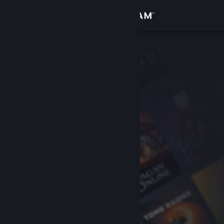
Kirjaudu sisään
Kauppa
Yhteisö
Tietoa
Tuki
Vaihda kieli
Hanki Steam-mobiilisovellus
Näytä työpöytäsivusto