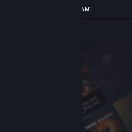
Kirjaudu sisään
Kauppa
Yhteisö
Tietoa
Tuki
Vaihda kieli
Hanki Steam-mobiilisovellus
Näytä työpöytäsivusto