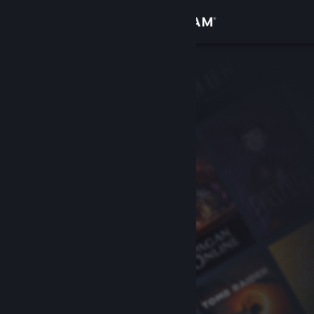
Kirjaudu sisään
Kauppa
Yhteisö
Tietoa
Tuki
Vaihda kieli
Hanki Steam-mobiilisovellus
Näytä työpöytäsivusto