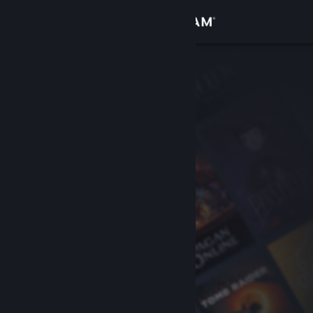
Kirjaudu sisään
Kauppa
Yhteisö
Tietoa
Tuki
Vaihda kieli
Hanki Steam-mobiilisovellus
Näytä työpöytäsivusto