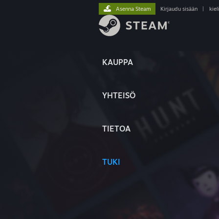
Asenna Steam
Kirjaudu sisään
|
kiel
KAUPPA
YHTEISÖ
TIETOA
TUKI