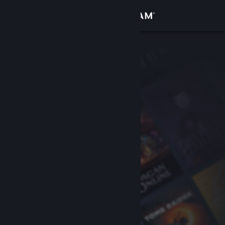
Kirjaudu sisään
Kauppa
Yhteisö
Tietoa
Tuki
Vaihda kieli
Hanki Steam-mobiilisovellus
Näytä työpöytäsivusto