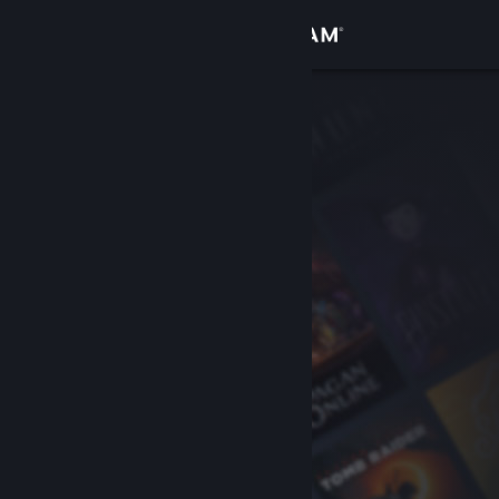
Kirjaudu sisään
Kauppa
Yhteisö
Tietoa
Tuki
Vaihda kieli
Hanki Steam-mobiilisovellus
Näytä työpöytäsivusto