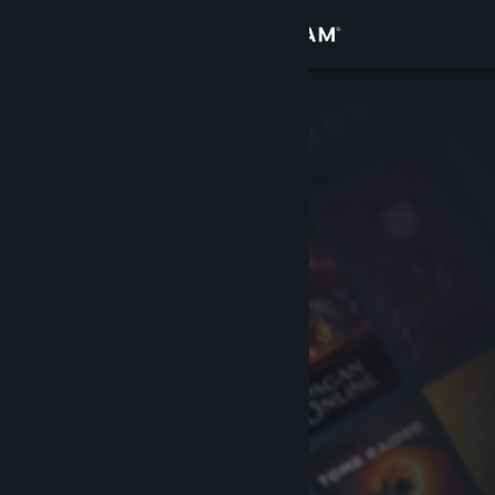
Kirjaudu sisään
Kauppa
Yhteisö
Tietoa
Tuki
Vaihda kieli
Hanki Steam-mobiilisovellus
Näytä työpöytäsivusto