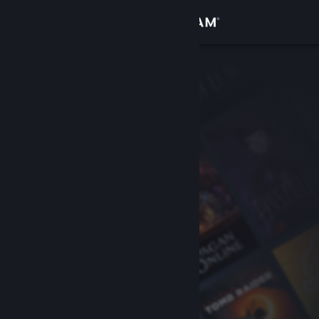
Kirjaudu sisään
Kauppa
Yhteisö
Tietoa
Tuki
Vaihda kieli
Hanki Steam-mobiilisovellus
Näytä työpöytäsivusto