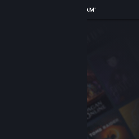
Kirjaudu sisään
Kauppa
Yhteisö
Tietoa
Tuki
Vaihda kieli
Hanki Steam-mobiilisovellus
Näytä työpöytäsivusto