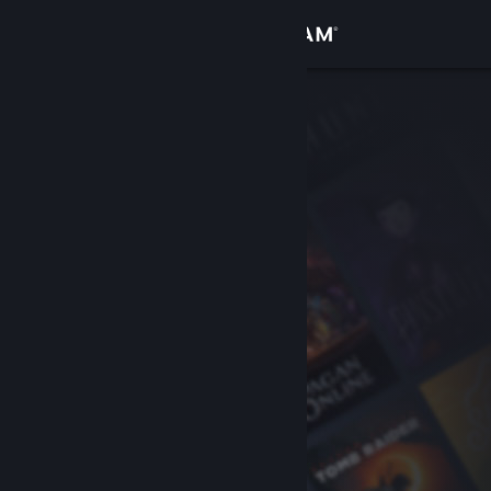
Kirjaudu sisään
Kauppa
Yhteisö
Tietoa
Tuki
Vaihda kieli
Hanki Steam-mobiilisovellus
Näytä työpöytäsivusto