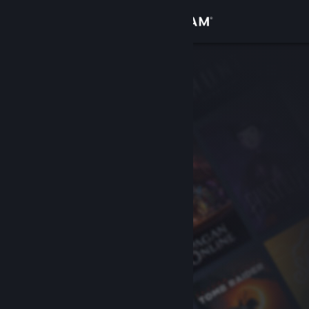
Kirjaudu sisään
Kauppa
Yhteisö
Tietoa
Tuki
Vaihda kieli
Hanki Steam-mobiilisovellus
Näytä työpöytäsivusto