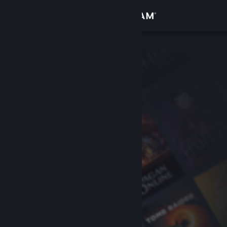
Kirjaudu sisään
Kauppa
Yhteisö
Tietoa
Tuki
Vaihda kieli
Hanki Steam-mobiilisovellus
Näytä työpöytäsivusto