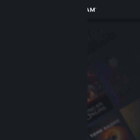
Kirjaudu sisään
Kauppa
Yhteisö
Tietoa
Tuki
Vaihda kieli
Hanki Steam-mobiilisovellus
Näytä työpöytäsivusto