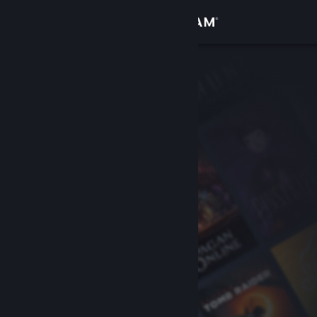
Kirjaudu sisään
Kauppa
Yhteisö
Tietoa
Tuki
Vaihda kieli
Hanki Steam-mobiilisovellus
Näytä työpöytäsivusto