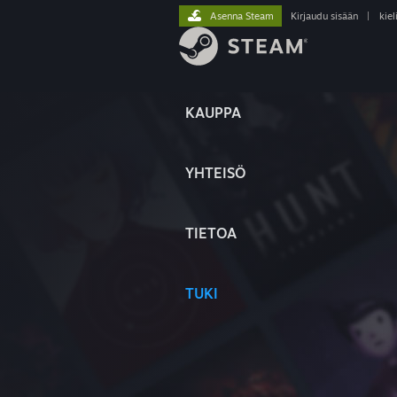
Asenna Steam
Kirjaudu sisään
|
kiel
KAUPPA
YHTEISÖ
TIETOA
TUKI