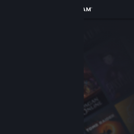
Kirjaudu sisään
Kauppa
Yhteisö
Tietoa
Tuki
Vaihda kieli
Hanki Steam-mobiilisovellus
Näytä työpöytäsivusto