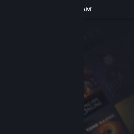
Kirjaudu sisään
Kauppa
Yhteisö
Tietoa
Tuki
Vaihda kieli
Hanki Steam-mobiilisovellus
Näytä työpöytäsivusto