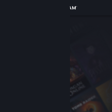
Kirjaudu sisään
Kauppa
Yhteisö
Tietoa
Tuki
Vaihda kieli
Hanki Steam-mobiilisovellus
Näytä työpöytäsivusto