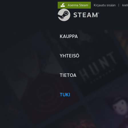
Asenna Steam
Kirjaudu sisään
|
kiel
KAUPPA
YHTEISÖ
TIETOA
TUKI