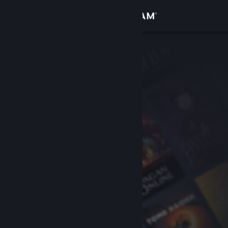
Kirjaudu sisään
Kauppa
Yhteisö
Tietoa
Tuki
Vaihda kieli
Hanki Steam-mobiilisovellus
Näytä työpöytäsivusto