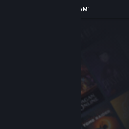
Kirjaudu sisään
Kauppa
Yhteisö
Tietoa
Tuki
Vaihda kieli
Hanki Steam-mobiilisovellus
Näytä työpöytäsivusto