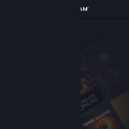
Kirjaudu sisään
Kauppa
Yhteisö
Tietoa
Tuki
Vaihda kieli
Hanki Steam-mobiilisovellus
Näytä työpöytäsivusto