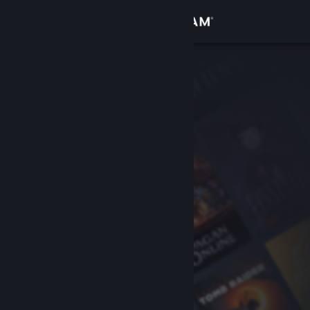
Kirjaudu sisään
Kauppa
Yhteisö
Tietoa
Tuki
Vaihda kieli
Hanki Steam-mobiilisovellus
Näytä työpöytäsivusto