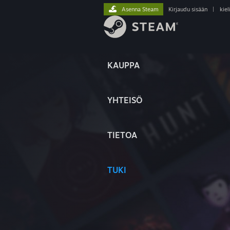
Asenna Steam
Kirjaudu sisään
|
kiel
KAUPPA
YHTEISÖ
TIETOA
TUKI