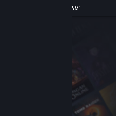
Kirjaudu sisään
Kauppa
Yhteisö
Tietoa
Tuki
Vaihda kieli
Hanki Steam-mobiilisovellus
Näytä työpöytäsivusto