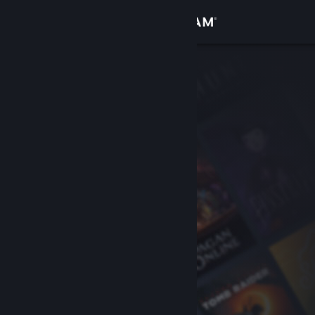
Kirjaudu sisään
Kauppa
Yhteisö
Tietoa
Tuki
Vaihda kieli
Hanki Steam-mobiilisovellus
Näytä työpöytäsivusto