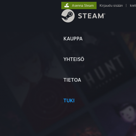
Asenna Steam
Kirjaudu sisään
|
kiel
KAUPPA
YHTEISÖ
TIETOA
TUKI