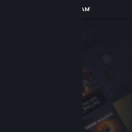
Kirjaudu sisään
Kauppa
Yhteisö
Tietoa
Tuki
Vaihda kieli
Hanki Steam-mobiilisovellus
Näytä työpöytäsivusto